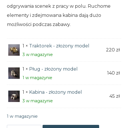
wynosiła:
wynosi:
odgrywania scenek z pracy w polu. Ruchome
405 zł.
380 zł.
elementy i zdejmowana kabina dają dużo
możliwości podczas zabawy.
1 ×
Traktorek - złożony model
220
zł
3 w magazynie
1 ×
Pług - złożony model
140
zł
1 w magazynie
1 ×
Kabina - złożony model
45
zł
3 w magazynie
1 w magazynie