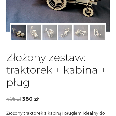
Złożony zestaw:
traktorek + kabina +
pług
Pierwotna
Aktualna
405
zł
380
zł
cena
cena
Złożony traktorek z kabiną i pługiem, idealny do