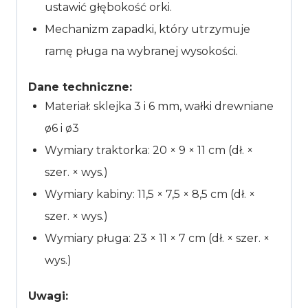
ustawić głębokość orki.
Mechanizm zapadki, który utrzymuje
ramę pługa na wybranej wysokości.
Dane techniczne:
Materiał: sklejka 3 i 6 mm, wałki drewniane
ø6 i ø3
Wymiary traktorka: 20 × 9 × 11 cm (dł. ×
szer. × wys.)
Wymiary kabiny:
11,5 × 7,5 × 8,5 cm (dł. ×
szer. × wys.)
Wymiary pługa:
23 × 11 × 7 cm (dł. × szer. ×
wys.)
Uwagi: