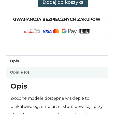
ilość
Dodaj do koszyka
Złożony
zestaw:
GWARANCJA BEZPIECZNYCH ZAKUPÓW
traktorek
+
kabina
+
pług
Opis
Opinie (0)
Opis
Złożone modele dostępne w sklepie to
unikatowe egzemplarze, które powstają przy