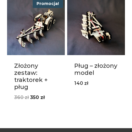
Promocja!
420 zł.
405 zł.
Złożony
Pług – złożony
zestaw:
model
traktorek +
140
zł
pług
Pierwotna
Aktualna
360
zł
350
zł
cena
cena
wynosiła:
wynosi:
360 zł.
350 zł.