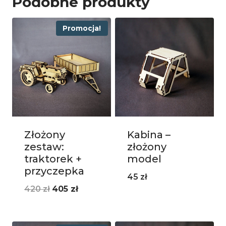
Podobne produkty
Promocja!
Złożony
Kabina –
zestaw:
złożony
traktorek +
model
przyczepka
45
zł
Pierwotna
Aktualna
420
zł
405
zł
cena
cena
wynosiła:
wynosi: