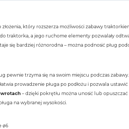
łożenia, który rozszerza możliwości zabawy traktorkiem
ę do traktorka, a jego ruchome elementy pozwalały odt
 staje się bardziej różnorodna – można podnosić pług po
ug pewnie trzyma się na swoim miejscu podczas zabawy.
łatwia prowadzenie pługa po podłożu i pozwala ustawić 
awrotach
– dzięki pokrętłu można unosić lub opuszczać
ługa na wybranej wysokości.
e ø6