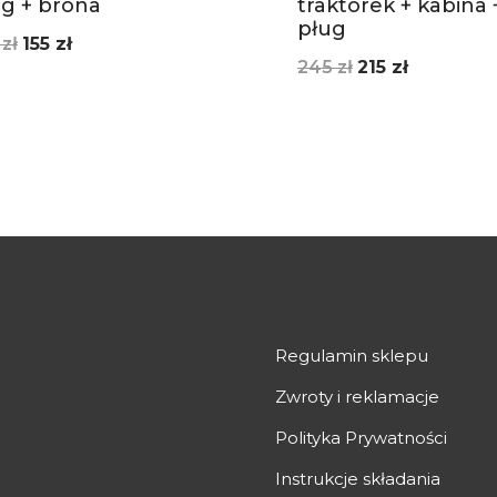
ug + brona
traktorek + kabina 
pług
Pierwotna
Aktualna
0
zł
155
zł
Pierwotna
Aktualna
245
zł
215
zł
cena
cena
cena
cena
wynosiła:
wynosi:
wynosiła:
wynosi:
170 zł.
155 zł.
245 zł.
215 zł.
Regulamin sklepu
Zwroty i reklamacje
Polityka Prywatności
Instrukcje składania