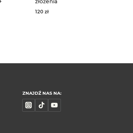
+
złożenia
120
zł
ZNAJDŹ NAS NA: