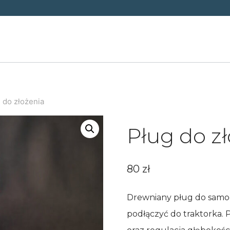
 do złożenia
Pług do z
80
zł
Drewniany pług do samo
podłączyć do traktorka.