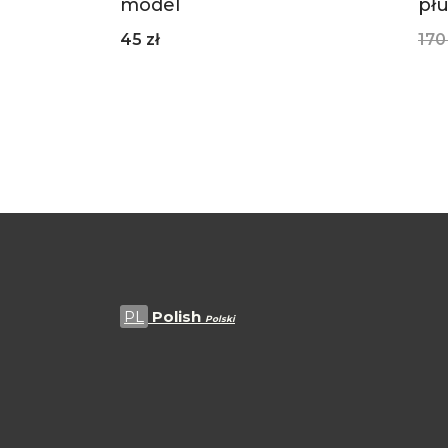
model
pł
45
zł
17
PL
Polish
Polski