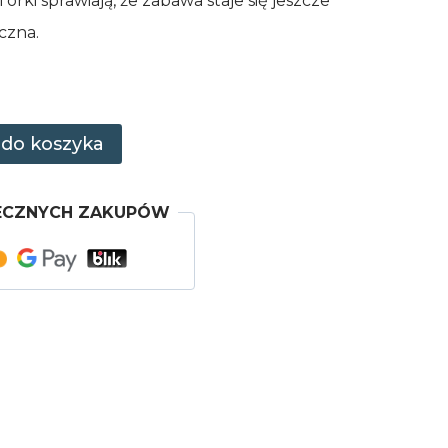
orki sprawiają, że zabawa staje się jeszcze
yczna.
 do koszyka
ECZNYCH ZAKUPÓW